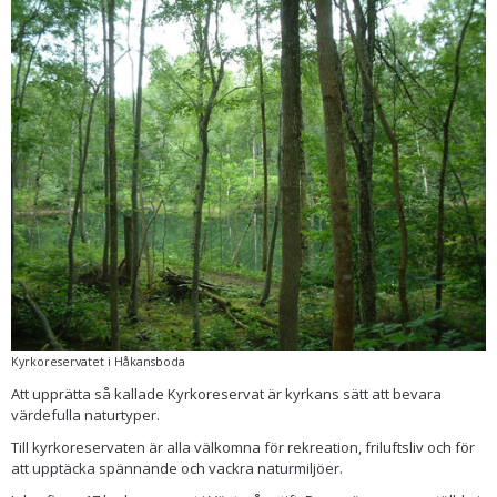
Kyrkoreservatet i Håkansboda
Att upprätta så kallade Kyrkoreservat är kyrkans sätt att bevara
värdefulla naturtyper.
Till kyrkoreservaten är alla välkomna för rekreation, friluftsliv och för
att upptäcka spännande och vackra naturmiljöer.